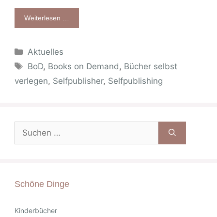
Weiterlesen …
Kategorien
Aktuelles
Schlagwörter
BoD
,
Books on Demand
,
Bücher selbst
verlegen
,
Selfpublisher
,
Selfpublishing
Suche
nach:
Schöne Dinge
Kinderbücher