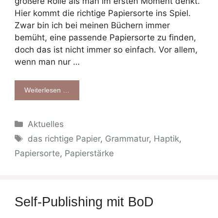
größere Rolle als man im ersten Moment denkt.
Hier kommt die richtige Papiersorte ins Spiel.
Zwar bin ich bei meinen Büchern immer
bemüht, eine passende Papiersorte zu finden,
doch das ist nicht immer so einfach. Vor allem,
wenn man nur …
Weiterlesen …
Kategorien
Aktuelles
Schlagwörter
das richtige Papier
,
Grammatur
,
Haptik
,
Papiersorte
,
Papierstärke
Self-Publishing mit BoD