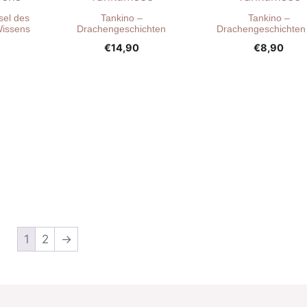
sel des
Tankino –
Tankino –
Wissens
Drachengeschichten
Drachengeschichten
€
14,90
€
8,90
1
2
→