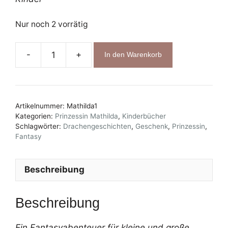
Nur noch 2 vorrätig
-
+
In den Warenkorb
Prinzessin
Mathilda
-
das
Artikelnummer:
Mathilda1
Drachenei
Kategorien:
Prinzessin Mathilda
,
Kinderbücher
Menge
Schlagwörter:
Drachengeschichten
,
Geschenk
,
Prinzessin
,
Fantasy
Beschreibung
Beschreibung
Ein Fantasyabenteuer für kleine und große