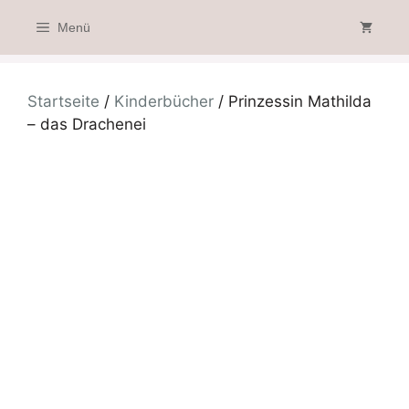
Zum
Menü
Inhalt
springen
Startseite
/
Kinderbücher
/ Prinzessin Mathilda
– das Drachenei