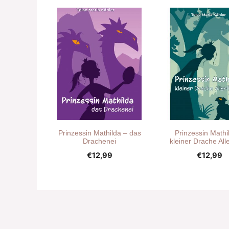
Prinzessin Mathilda – das
Prinzessin Mathi
Drachenei
kleiner Drache Alle
€
12,99
€
12,99