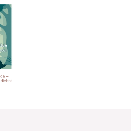
lda –
rliebst