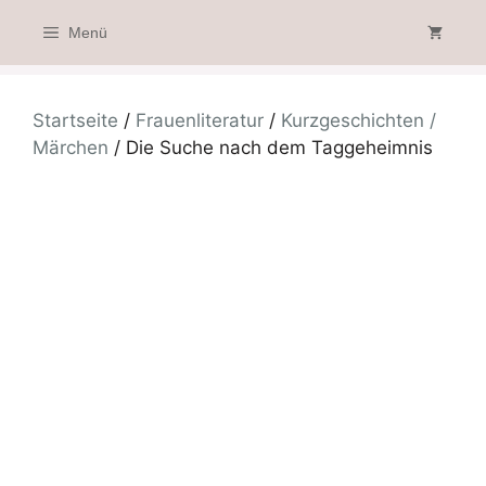
Zum
Menü
Inhalt
springen
Startseite
/
Frauenliteratur
/
Kurzgeschichten /
Märchen
/ Die Suche nach dem Taggeheimnis