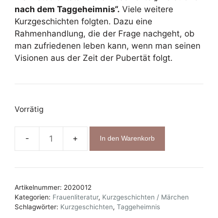
nach dem Taggeheimnis“.
Viele weitere
Kurzgeschichten folgten. Dazu eine
Rahmenhandlung, die der Frage nachgeht, ob
man zufriedenen leben kann, wenn man seinen
Visionen aus der Zeit der Pubertät folgt.
Vorrätig
In den Warenkorb
Die
Suche
nach
dem
Artikelnummer:
2020012
Taggeheimnis
Kategorien:
Frauenliteratur
,
Kurzgeschichten / Märchen
Menge
Schlagwörter:
Kurzgeschichten
,
Taggeheimnis