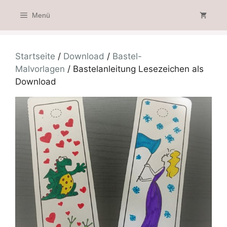
Zum
Menü
Inhalt
springen
Startseite
/
Download
/
Bastel-
Malvorlagen
/ Bastelanleitung Lesezeichen als
Download