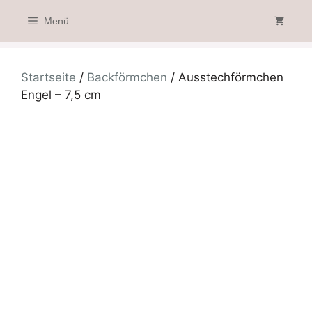
Zum
Menü
Inhalt
springen
Startseite
/
Backförmchen
/ Ausstechförmchen
Engel – 7,5 cm